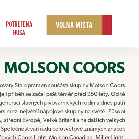
POTREFENÁ
VOLNÁ MÍSTA
HUSA
MOLSON COORS
vovary Staropramen součástí skupiny Molson Coors
jí příběh se začal psát téměř před 250 lety. Od té
k generací slavných pivovarnických rodin a dnes patří
s mezi největší nápojové skupiny na světě. Působí
 střední Evropě, Velké Británii a na dalších velkých
h. Společnost vaří řadu celosvětově známých značek
íčových Coors Light, Molson Canadian, Miller Light,