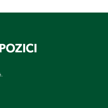
POZICI
ě.