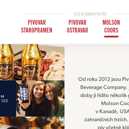
PIVOVAR
PIVOVAR
MOLSON
STAROPRAMEN
OSTRAVAR
COORS
Od roku 2012 jsou Pi
Beverage Company. Je
doby ji řídilo několi
Molson Coor
v Kanadě, USA,
zahraničních trzíc
piv včetně kl