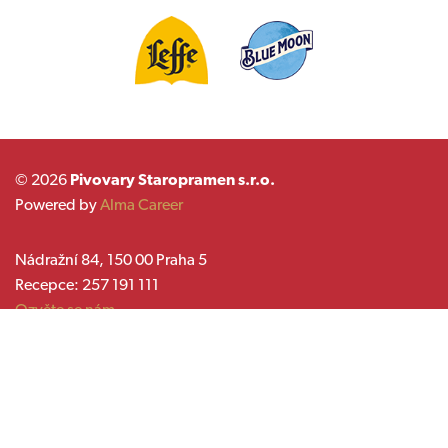
© 2026
Pivovary Staropramen s.r.o.
Powered by
Alma Career
Nádražní 84, 150 00 Praha 5
Recepce: 257 191 111
Ozvěte se nám
pivovary-staropramen.cz